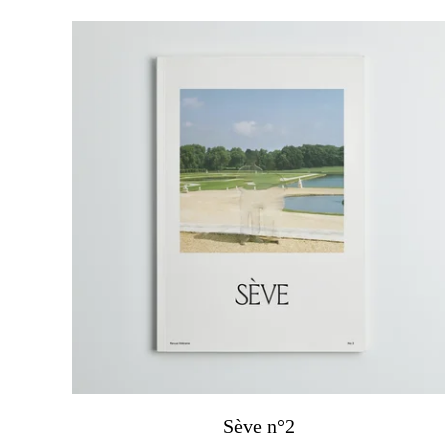
Featured
products
Sève n°2